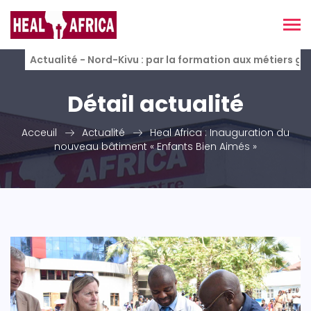
Actualité - Nord-Kivu : par la formation aux métiers g
Détail actualité
Acceuil
Actualité
Heal Africa : Inauguration du
nouveau bâtiment « Enfants Bien Aimés »