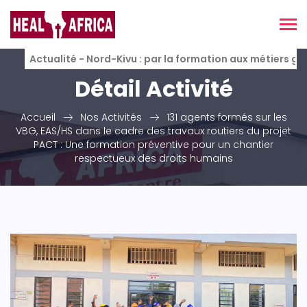
Actualité - Nord-Kivu : par la formation aux métiers g
Détail Activité
Accueil
Nos Activités
131 agents formés sur les
VBG, EAS/HS dans le cadre des travaux routiers du projet
PACT : Une formation préventive pour un chantier
respectueux des droits humains