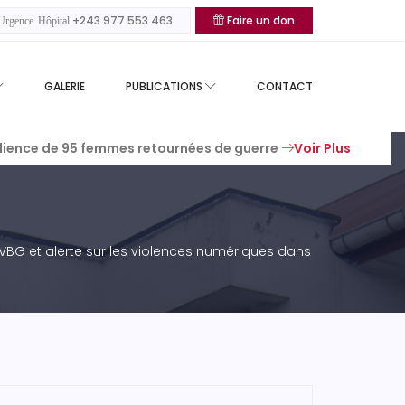
+243 977 553 463
Faire un don
rgence Hôpital
GALERIE
PUBLICATIONS
CONTACT
silience de 95 femmes retournées de guerre
Voir Plus
 VBG et alerte sur les violences numériques dans