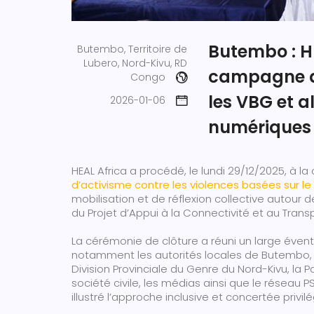
Butembo : HE
Butembo, Territoire de
Lubero, Nord-Kivu, RD
campagne de
Congo
les VBG et al
2026-01-06
numériques 
HEAL Africa a procédé, le lundi 29/12/2025, à l
d’activisme contre les violences basées sur l
mobilisation et de réflexion collective autour 
du Projet d’Appui à la Connectivité et au Trans
La cérémonie de clôture a réuni un large évent
notamment les autorités locales de Butembo, 
Division Provinciale du Genre du Nord-Kivu, la Po
société civile, les médias ainsi que le réseau 
illustré l’approche inclusive et concertée privil