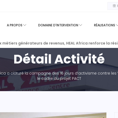
U
A PROPOS
DOMAINE D'INTERVENTION
RÉALISATIONS
ux métiers générateurs de revenus, HEAL Africa renforce la ré
Détail Activité
ica a clôturé la campagne des 16 jours d’activisme contre les
le cadre du projet PACT