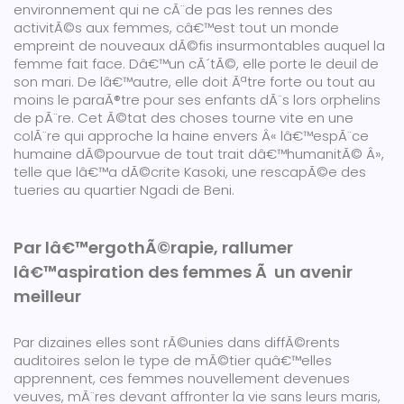
environnement qui ne cÃ¨de pas les rennes des
activitÃ©s aux femmes, câ€™est tout un monde
empreint de nouveaux dÃ©fis insurmontables auquel la
femme fait face. Dâ€™un cÃ´tÃ©, elle porte le deuil de
son mari. De lâ€™autre, elle doit Ãªtre forte ou tout au
moins le paraÃ®tre pour ses enfants dÃ¨s lors orphelins
de pÃ¨re. Cet Ã©tat des choses tourne vite en une
colÃ¨re qui approche la haine envers Â« lâ€™espÃ¨ce
humaine dÃ©pourvue de tout trait dâ€™humanitÃ© Â»,
telle que lâ€™a dÃ©crite Kasoki, une rescapÃ©e des
tueries au quartier Ngadi de Beni.
Par lâ€™ergothÃ©rapie, rallumer
lâ€™aspiration des femmes Ã un avenir
meilleur
Par dizaines elles sont rÃ©unies dans diffÃ©rents
auditoires selon le type de mÃ©tier quâ€™elles
apprennent, ces femmes nouvellement devenues
veuves, mÃ¨res devant affronter la vie sans leurs maris,