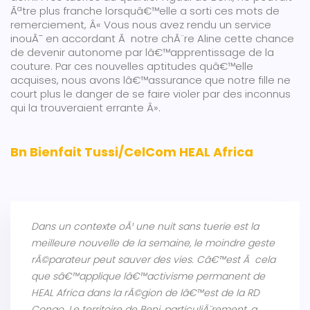
Ãªtre plus franche lorsquâ€™elle a sorti ces mots de
remerciement, Â« Vous nous avez rendu un service
inouÃ¯ en accordant Ã notre chÃ¨re Aline cette chance
de devenir autonome par lâ€™apprentissage de la
couture. Par ces nouvelles aptitudes quâ€™elle
acquises, nous avons lâ€™assurance que notre fille ne
court plus le danger de se faire violer par des inconnus
qui la trouveraient errante Â».
Bn Bienfait Tussi/CelCom HEAL Africa
Dans un contexte oÃ¹ une nuit sans tuerie est la
meilleure nouvelle de la semaine, le moindre geste
rÃ©parateur peut sauver des vies. Câ€™est Ã cela
que sâ€™applique lâ€™activisme permanent de
HEAL Africa dans la rÃ©gion de lâ€™est de la RD
Congo. Le territoire de Beni, particuliÃ¨rement, a