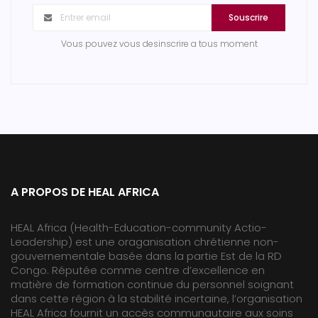
Souscrire
Vous pouvez vous desinscrire a tous moment
A PROPOS DE HEAL AFRICA
HEAL Africa (Health-Education-community Actio-
Leadership) est une oraganisation chrétienne non-
gouvernementale basée dans la partie Est de la RD
Congo. Réputée comme centre d’excellence en
matière de formation continue du personnel soignant
dans cette région à la stabilité incertaine, l’organisation
HEAL Africa fournit un accès communautaire aux soins