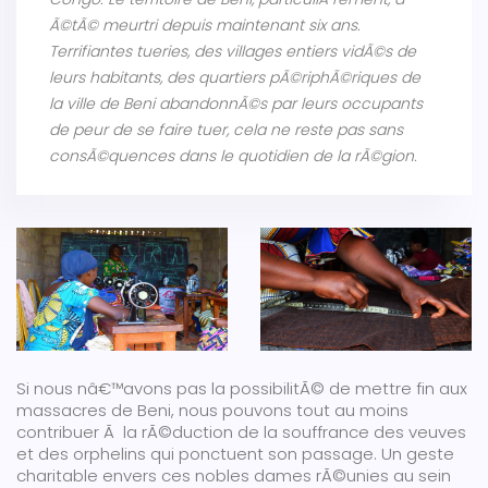
Ã©tÃ© meurtri depuis maintenant six ans.
Terrifiantes tueries, des villages entiers vidÃ©s de
leurs habitants, des quartiers pÃ©riphÃ©riques de
la ville de Beni abandonnÃ©s par leurs occupants
de peur de se faire tuer, cela ne reste pas sans
consÃ©quences dans le quotidien de la rÃ©gion.
Si nous nâ€™avons pas la possibilitÃ© de mettre fin aux
massacres de Beni, nous pouvons tout au moins
contribuer Ã la rÃ©duction de la souffrance des veuves
et des orphelins qui ponctuent son passage. Un geste
charitable envers ces nobles dames rÃ©unies au sein