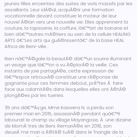
jeunes filles enceintes des suites de viols massifs par les
assaillants. Leur idÃ©al, acquÃ©rir une formation
vocationnelle devant constituer le moteur de leur
nouvel Ã©lan vers une nouvelle vie. Elles apprennent la
couture, la tapisserie, la coiffure, lâ€™art de banane et
bien dâ€™autres mÃ©tiers au sein de la cellule HEALING
ARTS â€“Les arts qui guÃ©rissentâ€“ de la base HEAL
Africa de Beni-ville.
Rien nâ€™Ã©gale la beautÃ© dâ€™un sourire illuminant
un visage que lâ€™on a vu Ã©plorÃ© la veille. Ces
instants de joie partagÃ©e, cette expression de
lâ€™espoir retrouvÃ© constitue une rÃ©ponse de
gagnante pour ces femmes debout, prÃªtes Ã faire
face aux calamitÃ©s dans lesquelles elles ont Ã©tÃ©
plongÃ©es par les tueries.
35 ans dâ€™Ã¢ge, Mme Kaswera N. a perdu son
premier mari en 2015, assassinÃ© pendant quâ€™il
labourait le champ au village Mayangose, Ã une dizaine
de kilomÃ¨tres de Beni. RemariÃ©e en 2018, son
deuxiÃ¨me mari a Ã©tÃ© tuÃ© dans le Triangle de la