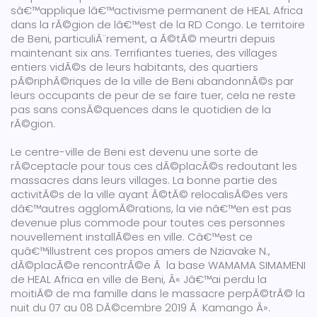
sâ€™applique lâ€™activisme permanent de HEAL Africa
dans la rÃ©gion de lâ€™est de la RD Congo. Le territoire
de Beni, particuliÃ¨rement, a Ã©tÃ© meurtri depuis
maintenant six ans. Terrifiantes tueries, des villages
entiers vidÃ©s de leurs habitants, des quartiers
pÃ©riphÃ©riques de la ville de Beni abandonnÃ©s par
leurs occupants de peur de se faire tuer, cela ne reste
pas sans consÃ©quences dans le quotidien de la
rÃ©gion.
Le centre-ville de Beni est devenu une sorte de
rÃ©ceptacle pour tous ces dÃ©placÃ©s redoutant les
massacres dans leurs villages. La bonne partie des
activitÃ©s de la ville ayant Ã©tÃ© relocalisÃ©es vers
dâ€™autres agglomÃ©rations, la vie nâ€™en est pas
devenue plus commode pour toutes ces personnes
nouvellement installÃ©es en ville. Câ€™est ce
quâ€™illustrent ces propos amers de Nziavake N.,
dÃ©placÃ©e rencontrÃ©e Ã la base WAMAMA SIMAMENI
de HEAL Africa en ville de Beni, Â« Jâ€™ai perdu la
moitiÃ© de ma famille dans le massacre perpÃ©trÃ© la
nuit du 07 au 08 DÃ©cembre 2019 Ã Kamango Â».