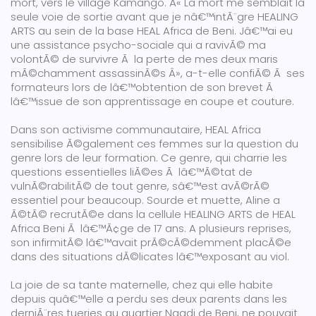
mort, vers le village Kamango. Â« La mort me semblait la
seule voie de sortie avant que je nâ€™intÃ¨gre HEALING
ARTS au sein de la base HEAL Africa de Beni. Jâ€™ai eu
une assistance psycho-sociale qui a ravivÃ© ma
volontÃ© de survivre Ã la perte de mes deux maris
mÃ©chamment assassinÃ©s Â», a-t-elle confiÃ© Ã ses
formateurs lors de lâ€™obtention de son brevet Ã
lâ€™issue de son apprentissage en coupe et couture.
Dans son activisme communautaire, HEAL Africa
sensibilise Ã©galement ces femmes sur la question du
genre lors de leur formation. Ce genre, qui charrie les
questions essentielles liÃ©es Ã lâ€™Ã©tat de
vulnÃ©rabilitÃ© de tout genre, sâ€™est avÃ©rÃ©
essentiel pour beaucoup. Sourde et muette, Aline a
Ã©tÃ© recrutÃ©e dans la cellule HEALING ARTS de HEAL
Africa Beni Ã lâ€™Ã¢ge de 17 ans. A plusieurs reprises,
son infirmitÃ© lâ€™avait prÃ©cÃ©demment placÃ©e
dans des situations dÃ©licates lâ€™exposant au viol.
La joie de sa tante maternelle, chez qui elle habite
depuis quâ€™elle a perdu ses deux parents dans les
derniÃ¨res tueries au quartier Ngadi de Beni, ne pouvait