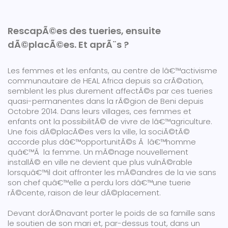
RescapÃ©es des tueries, ensuite
dÃ©placÃ©es. Et aprÃ¨s ?
Les femmes et les enfants, au centre de lâ€™activisme
communautaire de HEAL Africa depuis sa crÃ©ation,
semblent les plus durement affectÃ©s par ces tueries
quasi-permanentes dans la rÃ©gion de Beni depuis
Octobre 2014. Dans leurs villages, ces femmes et
enfants ont la possibilitÃ© de vivre de lâ€™agriculture.
Une fois dÃ©placÃ©es vers la ville, la sociÃ©tÃ©
accorde plus dâ€™opportunitÃ©s Ã lâ€™homme
quâ€™Ã la femme. Un mÃ©nage nouvellement
installÃ© en ville ne devient que plus vulnÃ©rable
lorsquâ€™il doit affronter les mÃ©andres de la vie sans
son chef quâ€™elle a perdu lors dâ€™une tuerie
rÃ©cente, raison de leur dÃ©placement.
Devant dorÃ©navant porter le poids de sa famille sans
le soutien de son mari et, par-dessus tout, dans un