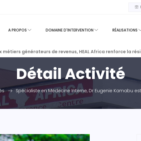
U
A PROPOS
DOMAINE D'INTERVENTION
RÉALISATIONS
ux métiers générateurs de revenus, HEAL Africa renforce la ré
Détail Activité
és
Spécialiste en Médecine Interne, Dr Eugenie Kamabu est 