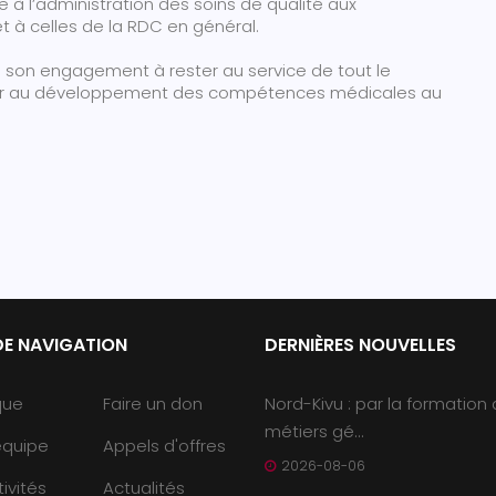
à l’administration des soins de qualité aux
et à celles de la RDC en général.
me son engagement à rester au service de tout le
buer au développement des compétences médicales au
DE NAVIGATION
DERNIÈRES NOUVELLES
que
Faire un don
Nord-Kivu : par la formation
métiers gé...
équipe
Appels d'offres
2026-08-06
ivités
Actualités