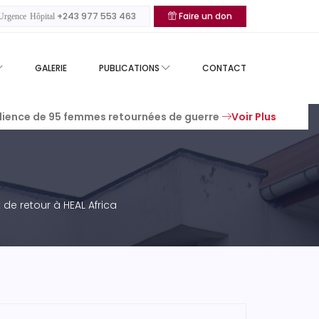
+243 977 553 463
Faire un don
rgence Hôpital
GALERIE
PUBLICATIONS
CONTACT
silience de 95 femmes retournées de guerre
Voir Plus
de retour à HEAL Africa