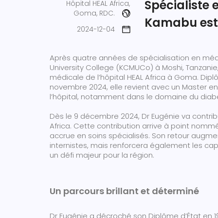
Spécialiste 
Hôpital HEAL Africa,
Goma, RDC.
Kamabu est 
2024-12-04
Après quatre années de spécialisation en méde
University College (KCMUCo) à Moshi, Tanzanie
médicale de l’hôpital HEAL Africa à Goma. Dip
novembre 2024, elle revient avec un Master en 
l’hôpital, notamment dans le domaine du diabè
Dès le 9 décembre 2024, Dr Eugénie va contribu
Africa. Cette contribution arrive à point nom
accrue en soins spécialisés. Son retour aug
internistes, mais renforcera également les cap
un défi majeur pour la région.
Un parcours brillant et déterminé
Dr Eugénie a décroché son Diplôme d’État en 