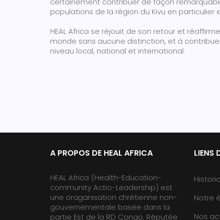
certainement contribuer de façon remarquable 
populations de la région du Kivu en particulier 
HEAL Africa se réjouit de son retour et réaffir
monde sans aucune distinction, et à contri
niveau local, national et international.
A PROPOS DE HEAL AFRICA
LIENS 
HEAL Africa (Health-Education-
Histori
community Actio-Leadership) est
une oraganisation chrétienne non-
Notre 
gouvernementale basée dans la
Nos act
partie Est de la RD Congo. Réputée