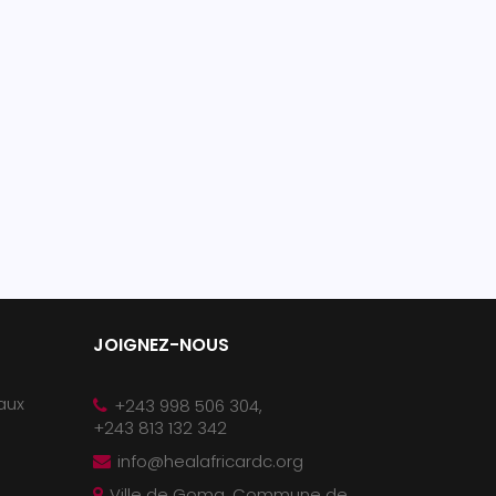
JOIGNEZ-NOUS
 aux
+243 998 506 304,
+243 813 132 342
info@healafricardc.org
Ville de Goma, Commune de