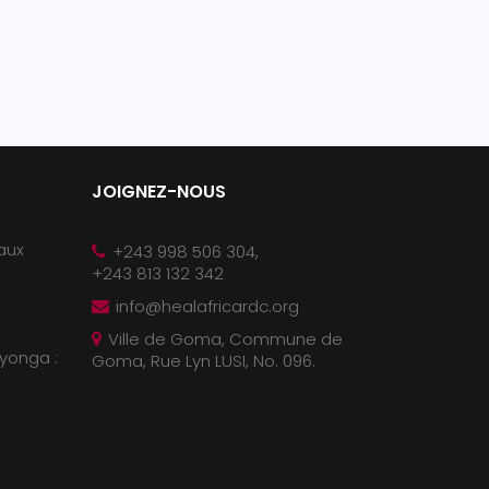
JOIGNEZ-NOUS
 aux
+243 998 506 304,
+243 813 132 342
info@healafricardc.org
Ville de Goma, Commune de
yonga :
Goma, Rue Lyn LUSI, No. 096.