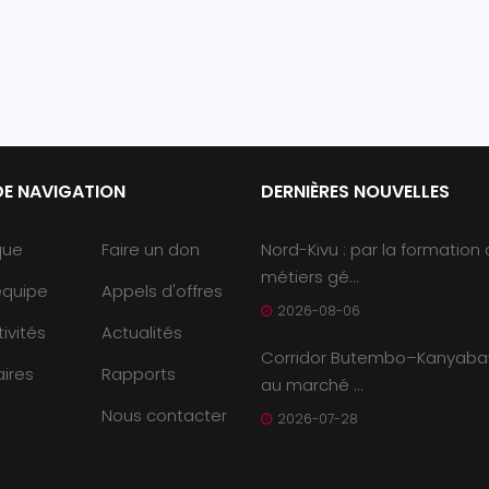
DE NAVIGATION
DERNIÈRES NOUVELLES
que
Faire un don
Nord-Kivu : par la formation
métiers gé...
équipe
Appels d'offres
2026-08-06
ivités
Actualités
Corridor Butembo–Kanyaba
ires
Rapports
au marché ...
Nous contacter
2026-07-28