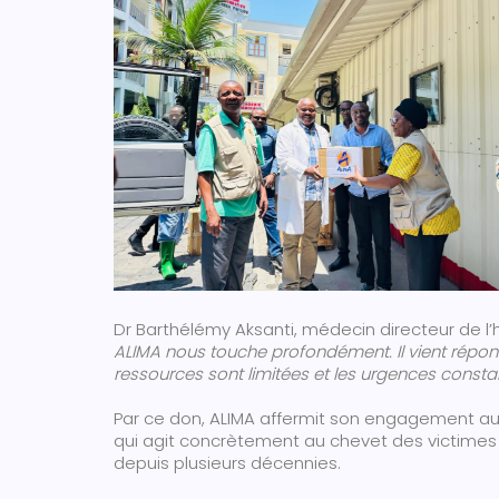
Dr Barthélémy Aksanti, médecin directeur de l’
ALIMA nous touche profondément. Il vient répon
ressources sont limitées et les urgences constan
Par ce don, ALIMA affermit son engagement au
qui agit concrètement au chevet des victimes d
depuis plusieurs décennies.