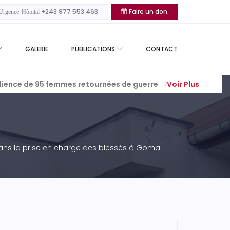
+243 977 553 463
Faire un don
rgence Hôpital
GALERIE
PUBLICATIONS
CONTACT
silience de 95 femmes retournées de guerre
Voir Plus
dans la prise en charge des blessés à Goma