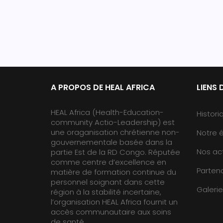
A PROPOS DE HEAL AFRICA
LIENS 
HEAL Africa (Health-Education-
Histori
community Actio-Leadership) est
une oraganisation chrétienne non-
Notre 
gouvernementale basée dans la
Nos act
partie Est de la RD Congo. Réputée
comme centre d’excellence en
Partena
matière de formation continue du
personnel soignant dans cette
Galerie
région à la stabilité incertaine,
l’organisation HEAL Africa fournit un
accès communautaire aux soins
de santé.