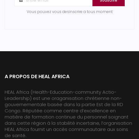
Souscrire
Vous pouvez vous desinscrire a tous moment
A PROPOS DE HEAL AFRICA
HEAL Africa (Health-Education-community Actio-
Leadership) est une oraganisation chrétienne non-
gouvernementale basée dans la partie Est de la RD
Congo. Réputée comme centre d’excellence en
matière de formation continue du personnel soignant
dans cette région à la stabilité incertaine, l’organisation
HEAL Africa fournit un accès communautaire aux soins
de santé.