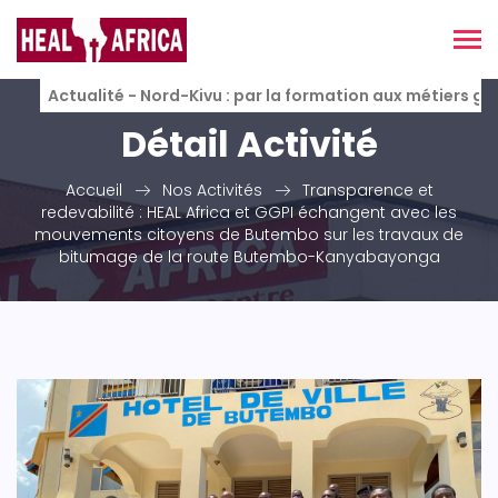
Actualité - Nord-Kivu : par la formation aux métiers g
Détail Activité
Accueil
Nos Activités
Transparence et
redevabilité : HEAL Africa et GGPI échangent avec les
mouvements citoyens de Butembo sur les travaux de
bitumage de la route Butembo-Kanyabayonga