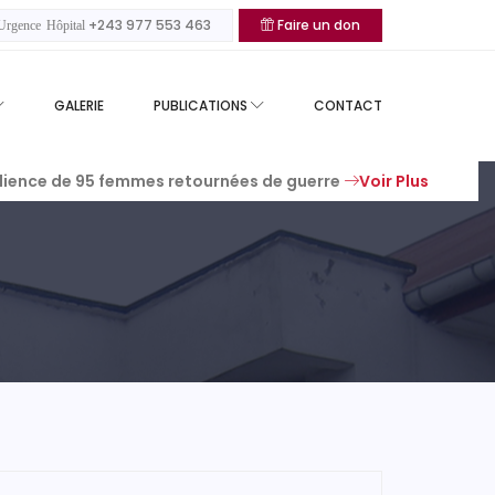
+243 977 553 463
Faire un don
rgence Hôpital
GALERIE
PUBLICATIONS
CONTACT
 la prévention de l’exploitation et des abus sexuels
Voir 
silience de 95 femmes retournées de guerre
Voir Plus