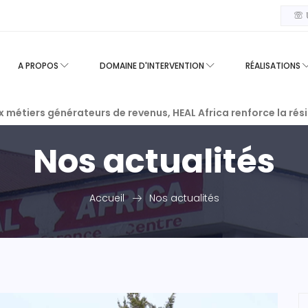
U
A PROPOS
DOMAINE D'INTERVENTION
RÉALISATIONS
a : au marché de Rughenda, les communautés sensibilisées à
ux métiers générateurs de revenus, HEAL Africa renforce la ré
Nos actualités
Accueil
Nos actualités